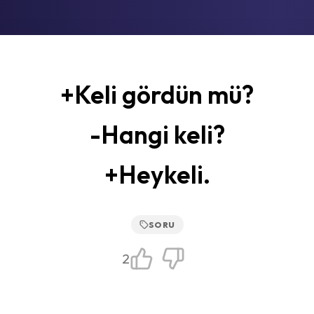
+Keli gördün mü?
-Hangi keli?
+Heykeli.
SORU
2