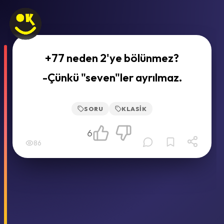
+77 neden 2'ye bölünmez?
-Çünkü "seven"ler ayrılmaz.
SORU
KLASIK
6
86