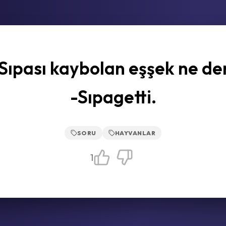
Sıpası kaybolan eşşek ne de
-Sıpagetti.
SORU
HAYVANLAR
1