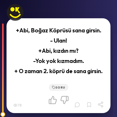
+Abi, Boğaz Köprüsü sana girsin.
- Ulan!
+Abi, kızdın mı?
-Yok yok kızmadım.
+ O zaman 2. köprü de sana girsin.
SORU
78