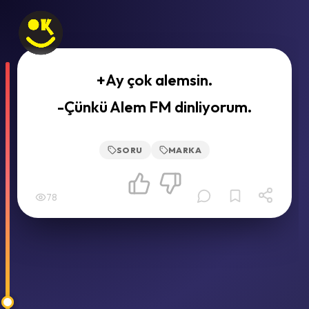
+Ay çok alemsin.
-Çünkü Alem FM dinliyorum.
SORU
MARKA
78