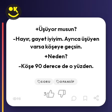
+Üşüyor musun?
-Hayır, gayet iyiyim. Ayrıca üşüyen
varsa köşeye geçsin.
+Neden?
-Köşe 90 derece de o yüzden.
SORU
OFANSIF
3
98