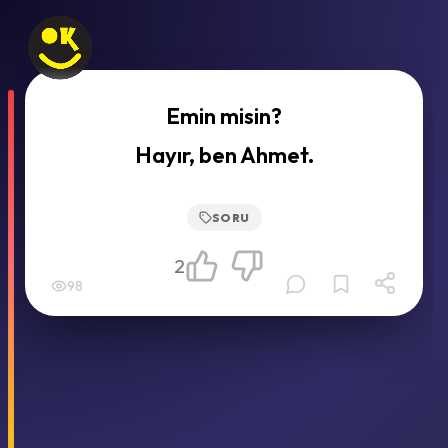
Emin misin?
Hayır, ben Ahmet.
SORU
2
98