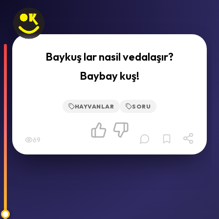
Baykuş lar nasil vedalaşır?
Baybay kuş!
HAYVANLAR
SORU
69