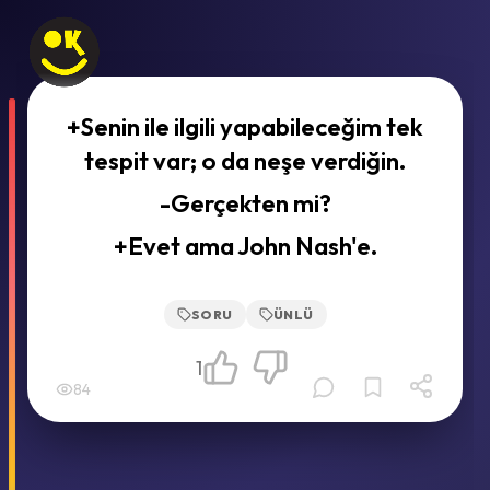
+Senin ile ilgili yapabileceğim tek
tespit var; o da neşe verdiğin.
-Gerçekten mi?
+Evet ama John Nash'e.
SORU
ÜNLÜ
1
84