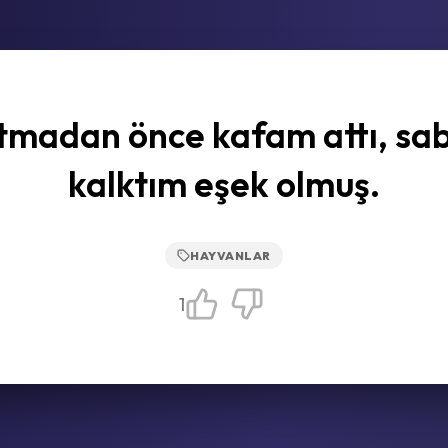
tmadan önce kafam attı, sa
kalktım eşek olmuş.
HAYVANLAR
1