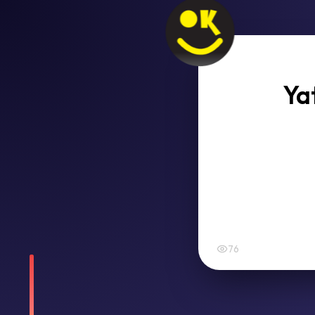
Ya
76