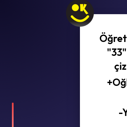
Öğret
"33"
çi
+Oğl
-