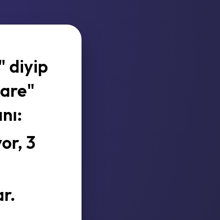
 diyip
kare"
nı:
or, 3
r.