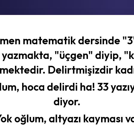
men matematik dersinde "3"
 yazmakta, "üçgen" diyip, "
zmektedir. Delirtmişizdir kadı
um, hoca delirdi ha! 33 yazıy
diyor.
Yok oğlum, altyazı kayması va