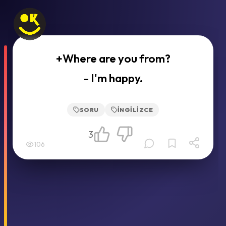
+Where are you from?
- I'm happy.
SORU
İNGILIZCE
3
106