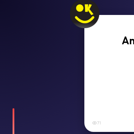
An
71