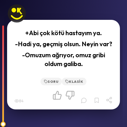
+Abi çok kötü hastayım ya.
-Hadi ya, geçmiş olsun. Neyin var?
-Omuzum ağrıyor, omuz gribi
oldum galiba.
SORU
KLASIK
84