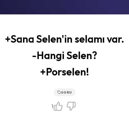
+Sana Selen'in selamı var.
-Hangi Selen?
+Porselen!
SORU
1