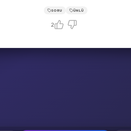
SORU
ÜNLÜ
2