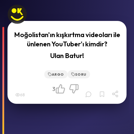
Moğolistan'ın kışkırtma videoları ile
ünlenen YouTuber'ı kimdir?
Ulan Batur!
ARGO
SORU
3
68