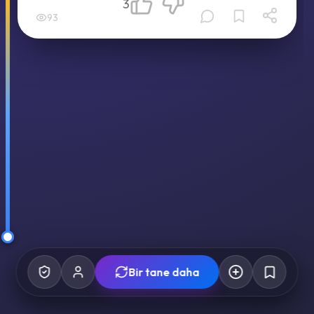
3
93
Bir tane daha