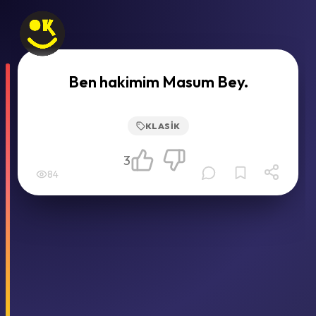
Ben hakimim Masum Bey.
KLASIK
3
84