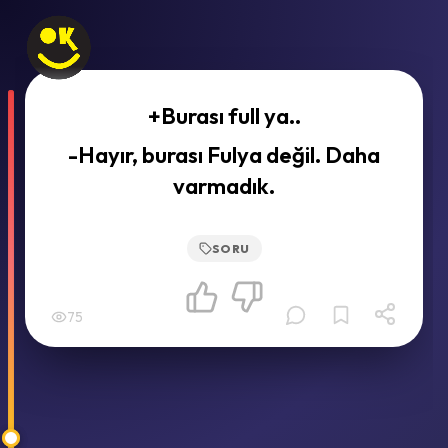
+Burası full ya..
-Hayır, burası Fulya değil. Daha
varmadık.
SORU
75