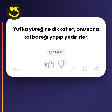
Yufka yüreğine dikkat et, onu sana
kol böreği yapıp yedirirler.
ARGO
1
77