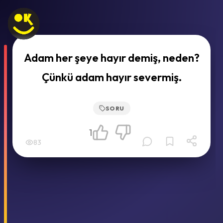
Adam her şeye hayır demiş, neden?
Çünkü adam hayır severmiş.
SORU
1
83