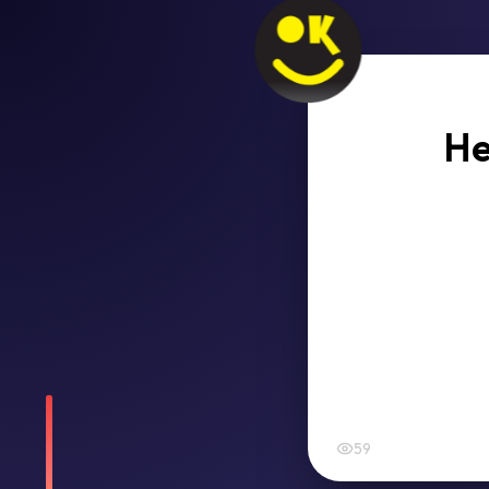
He
59