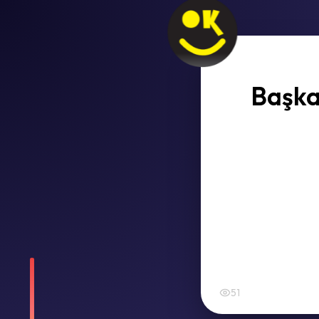
Başka
51