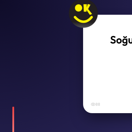
Soğu
88