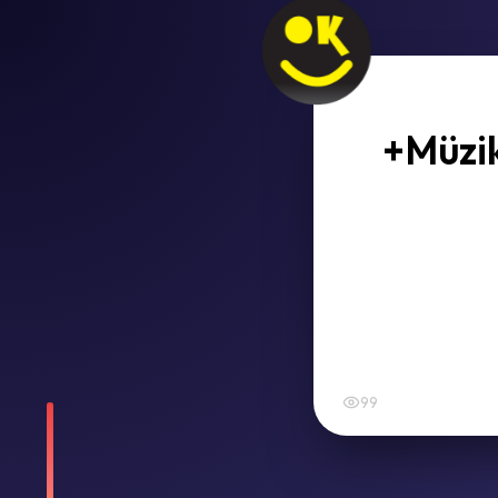
+Müzik
99