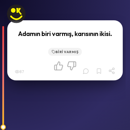
Adamın biri varmış, karısının ikisi.
BIRI VARMIŞ
87