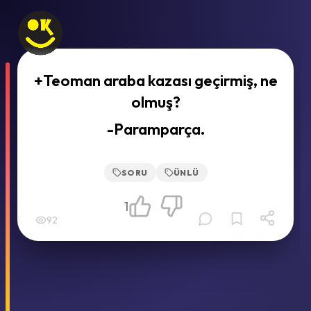
+Teoman araba kazası geçirmiş, ne
olmuş?
-Paramparça.
SORU
ÜNLÜ
1
92