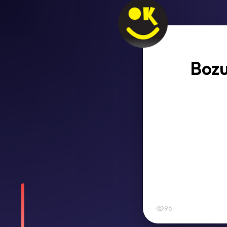
Bozu
96