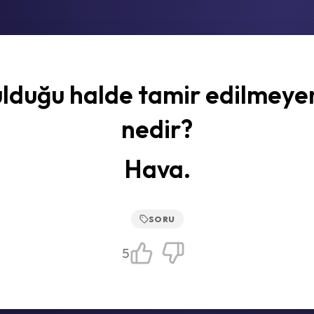
lduğu halde tamir edilmeye
nedir?
Hava.
SORU
5