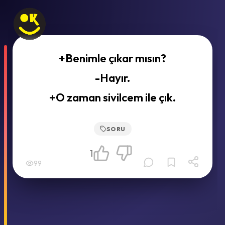
+Benimle çıkar mısın?
-Hayır.
+O zaman sivilcem ile çık.
SORU
1
99