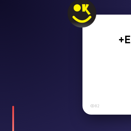
+E
82