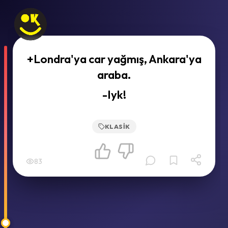
+Londra'ya car yağmış, Ankara'ya
araba.
-Iyk!
KLASIK
83