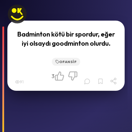
Badminton kötü bir spordur, eğer
iyi olsaydı goodminton olurdu.
OFANSIF
3
91