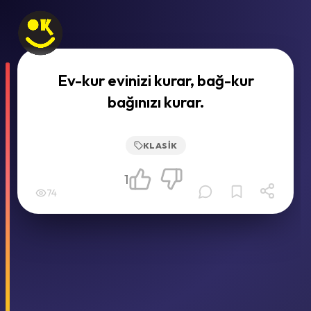
Ev-kur evinizi kurar, bağ-kur
bağınızı kurar.
KLASIK
1
74