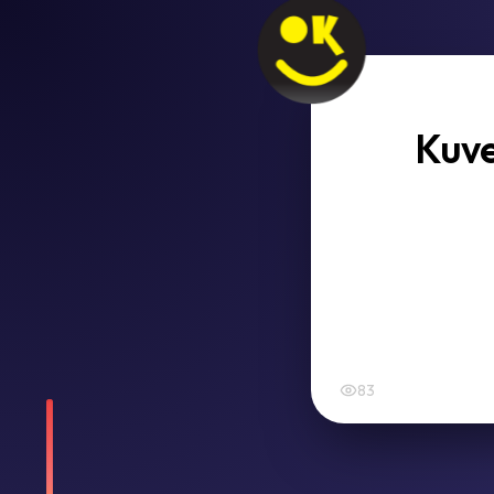
Kuve
83