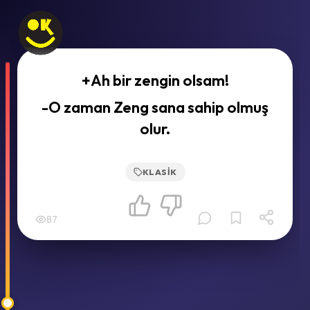
+Ah bir zengin olsam!
-O zaman Zeng sana sahip olmuş
olur.
KLASIK
87