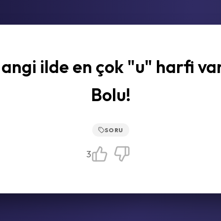
angi ilde en çok "u" harfi va
Bolu!
SORU
3