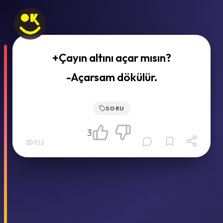
+Çayın altını açar mısın?
-Açarsam dökülür.
SORU
3
102