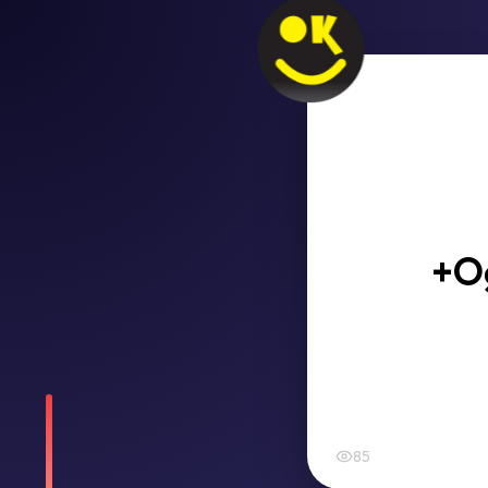
+Oğ
85