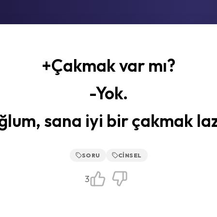
+Çakmak var mı?
-Yok.
lum, sana iyi bir çakmak la
SORU
CINSEL
3