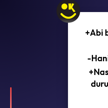
+Abi 
-Han
+Nas
duru