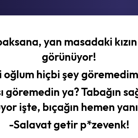
baksana, yan masadaki kızın 
görünüyor!
i oğlum hiçbi şey göremedim
ı göremedin ya? Tabağın sa
yor işte, bıçağın hemen yan
-Salavat getir p*zevenk!