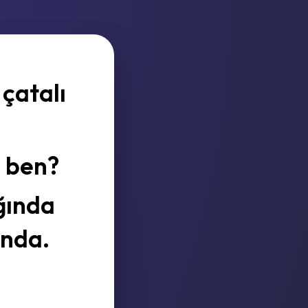
çatalı
 ben?
ğında
ında.