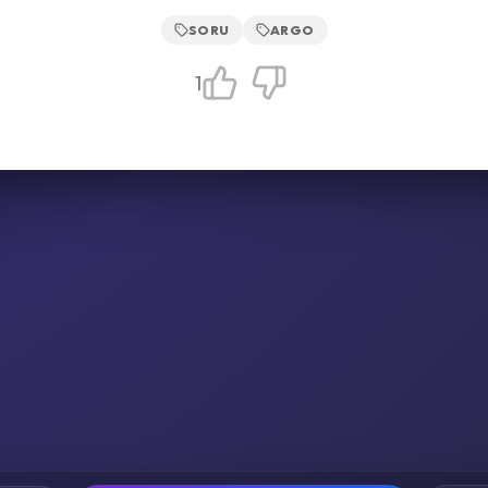
SORU
ARGO
1