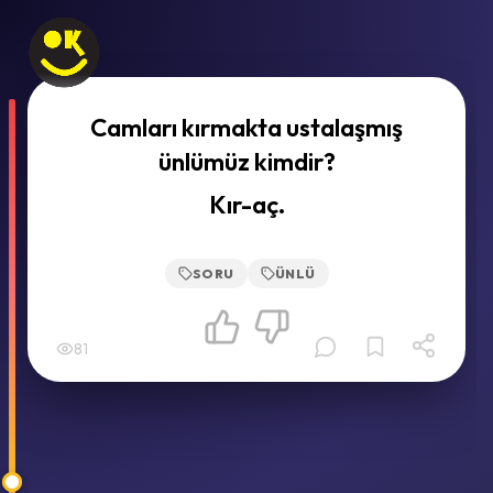
Camları kırmakta ustalaşmış
ünlümüz kimdir?
Kır-aç.
SORU
ÜNLÜ
81