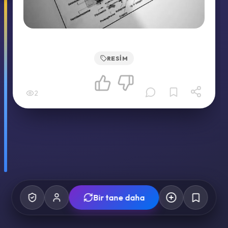
RESIM
2
Bir tane daha