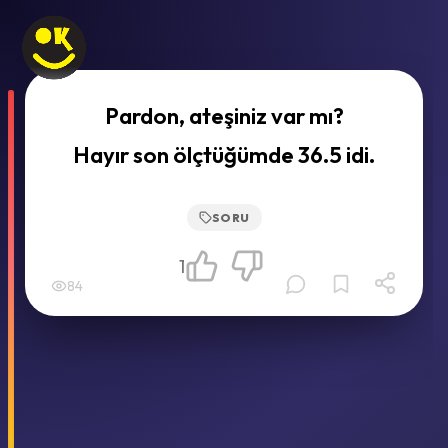
Pardon, ateşiniz var mı?
Hayır son ölçtüğümde 36.5 idi.
SORU
1
84