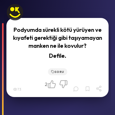
Podyumda sürekli kötü yürüyen ve
kıyafeti gerektiği gibi taşıyamayan
manken ne ile kovulur?
Defile.
SORU
2
73