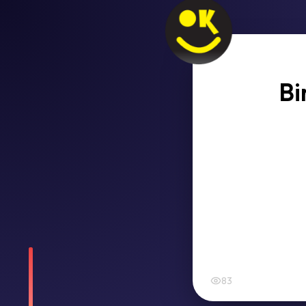
Bi
83