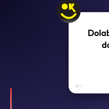
Dolab
d
72