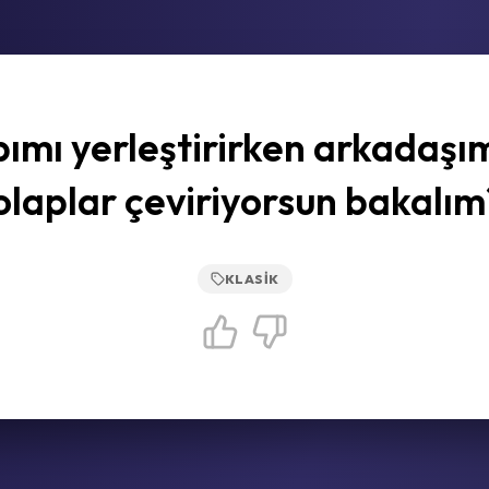
ımı yerleştirirken arkadaşı
olaplar çeviriyorsun bakalım
KLASIK