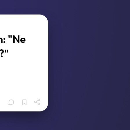
m: "Ne
?"