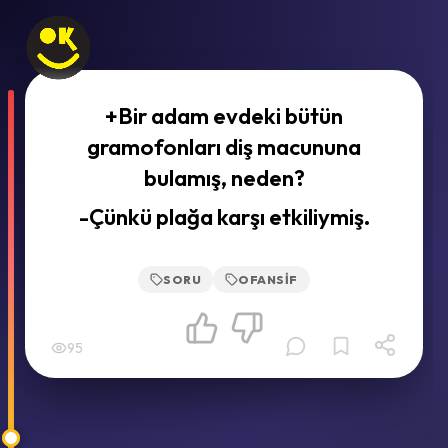
+Bir adam evdeki bütün
gramofonları diş macununa
bulamış, neden?
-Çünkü plağa karşı etkiliymiş.
SORU
OFANSIF
95