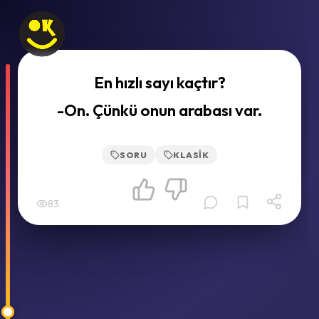
En hızlı sayı kaçtır?
-On. Çünkü onun arabası var.
SORU
KLASIK
83