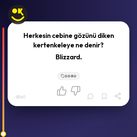
Herkesin cebine gözünü diken
kertenkeleye ne denir?
Blizzard.
SORU
60