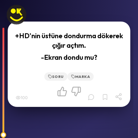
+HD'nin üstüne dondurma dökerek
çığır açtım.
-Ekran dondu mu?
SORU
MARKA
100